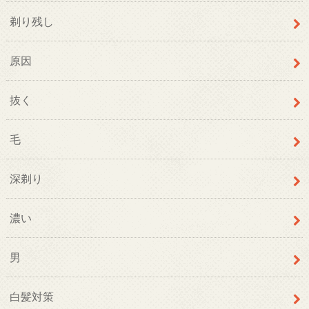
剃り残し
原因
抜く
毛
深剃り
濃い
男
白髪対策