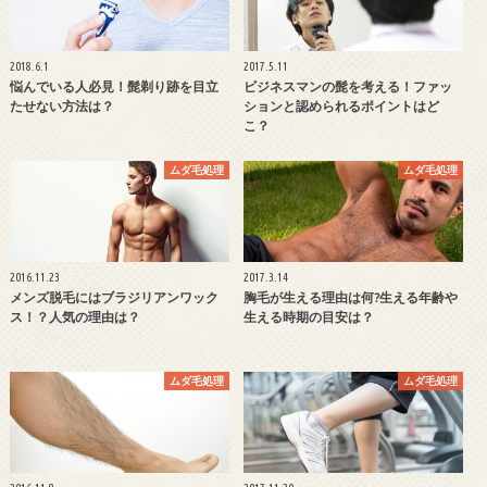
2018.6.1
2017.5.11
悩んでいる人必見！髭剃り跡を目立
ビジネスマンの髭を考える！ファッ
たせない方法は？
ションと認められるポイントはど
こ？
ムダ毛処理
ムダ毛処理
2016.11.23
2017.3.14
メンズ脱毛にはブラジリアンワック
胸毛が生える理由は何?生える年齢や
ス！？人気の理由は？
生える時期の目安は？
ムダ毛処理
ムダ毛処理