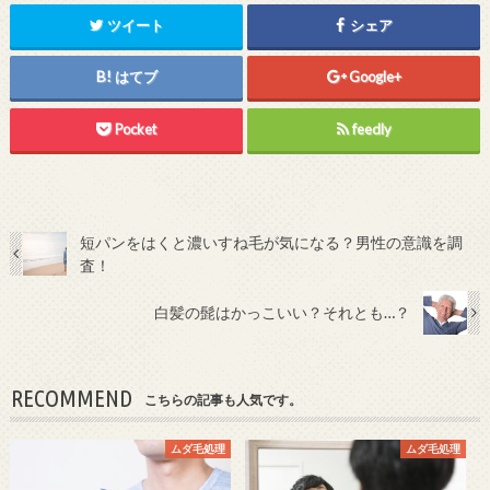
ツイート
シェア
はてブ
Google+
Pocket
feedly
短パンをはくと濃いすね毛が気になる？男性の意識を調
査！
白髪の髭はかっこいい？それとも…？
RECOMMEND
こちらの記事も人気です。
ムダ毛処理
ムダ毛処理