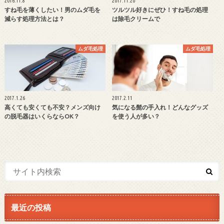
2016.11.8
2017.11.20
すね毛を薄くしたい！男のムダ毛を
ツルツル好きにぜひ！すね毛の処理
減らす処理方法とは？
は除毛クリームで
ムダ毛処理
ムダ毛処理
2017.1.26
2017.2.11
高くても安くても不安？メンズ向け
気になる髭の手入れ！どんなグッズ
の脱毛器はいくらならOK？
を使う人が多い？
最近の投稿