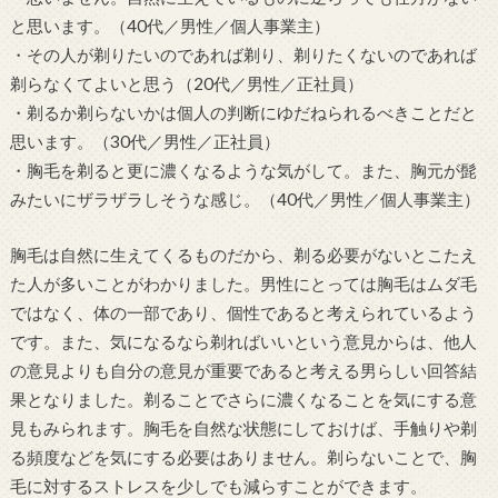
と思います。（40代／男性／個人事業主）
・その人が剃りたいのであれば剃り、剃りたくないのであれば
剃らなくてよいと思う（20代／男性／正社員）
・剃るか剃らないかは個人の判断にゆだねられるべきことだと
思います。（30代／男性／正社員）
・胸毛を剃ると更に濃くなるような気がして。また、胸元が髭
みたいにザラザラしそうな感じ。（40代／男性／個人事業主）
胸毛は自然に生えてくるものだから、剃る必要がないとこたえ
た人が多いことがわかりました。男性にとっては胸毛はムダ毛
ではなく、体の一部であり、個性であると考えられているよう
です。また、気になるなら剃ればいいという意見からは、他人
の意見よりも自分の意見が重要であると考える男らしい回答結
果となりました。剃ることでさらに濃くなることを気にする意
見もみられます。胸毛を自然な状態にしておけば、手触りや剃
る頻度などを気にする必要はありません。剃らないことで、胸
毛に対するストレスを少しでも減らすことができます。