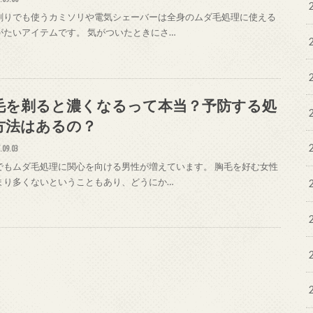
剃りでも使うカミソリや電気シェーバーは全身のムダ毛処理に使える
がたいアイテムです。 気がついたときにさ…
毛を剃ると濃くなるって本当？予防する処
方法はあるの？
.09.03
でもムダ毛処理に関心を向ける男性が増えています。 胸毛を好む女性
まり多くないということもあり、どうにか…