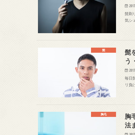
2017
髭剃
気シ
髭
髭
う
2017
毎日
リ負
胸
胸毛
法
2017