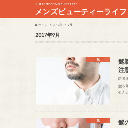
Just another WordPress site
メンズビューティーライフ
ホーム
2017年
9月
2017年9月
髭
髭
注
2017
髭を
せん
髭
髭