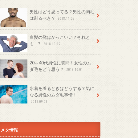
男性はどう思ってる？男性の胸毛
は剃るべき？
2018.11.06
白髪の髭はかっこいい？それと
も…？
2018.10.05
20～40代男性に質問！女性のム
ダ毛をどう思う？
2018.10.01
水着を着るときはどうする？気に
なる男性のムダ毛事情！
2018.09.03
メタ情報