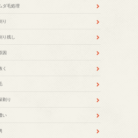
ムダ毛処理
剃り
剃り残し
原因
抜く
毛
深剃り
濃い
男