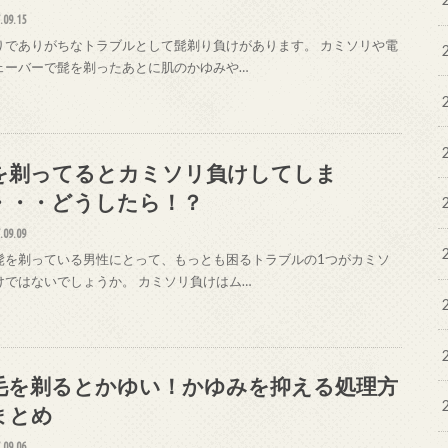
.09.15
りでありがちなトラブルとして髭剃り負けがあります。 カミソリや電
ェーバーで髭を剃ったあとに肌のかゆみや…
を剃ってるとカミソリ負けしてしま
・・・どうしたら！？
.09.09
髭を剃っている男性にとって、もっとも困るトラブルの1つがカミソ
けではないでしょうか。 カミソリ負けはム…
毛を剃るとかゆい！かゆみを抑える処理方
まとめ
.09.06