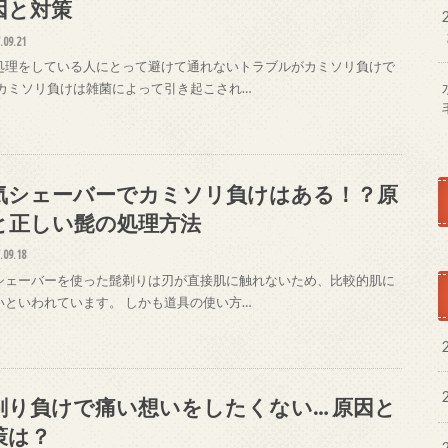
因と対策
.09.21
処理をしている人にとって避けて通れないトラブルがカミソリ負けで
 カミソリ負けは雑菌によって引き起こされ…
気シェーバーでカミソリ負けはある！？原
と正しい髭の処理方法
.09.18
シェーバーを使った髭剃りは刃が直接肌に触れないため、比較的肌に
いといわれています。 しかも道具の使い方…
剃り負けで痛い想いをしたくない… 原因と
策は？