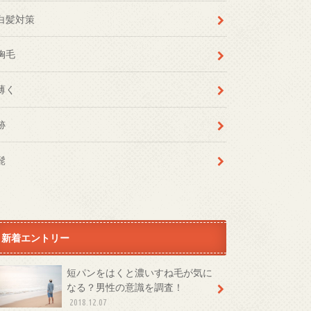
白髪対策
胸毛
薄く
跡
髭
新着エントリー
短パンをはくと濃いすね毛が気に
なる？男性の意識を調査！
2018.12.07