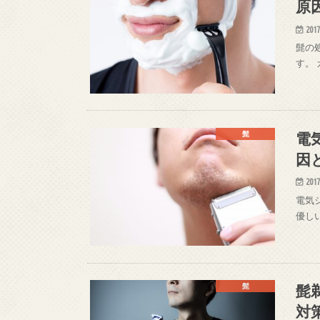
原
2017
髭の
す。
電
髭
因
2017
電気
優し
髭
髭
対