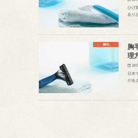
ひげ
あり
胸
胸毛
理
2017
日本
があ