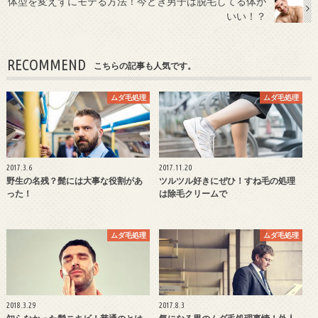
体型を変えずにモテる方法！今どき男子は脱毛してる体が
いい！？
RECOMMEND
こちらの記事も人気です。
ムダ毛処理
ムダ毛処理
2017.3.6
2017.11.20
野生の名残？髭には大事な役割があ
ツルツル好きにぜひ！すね毛の処理
った！
は除毛クリームで
ムダ毛処理
ムダ毛処理
2018.3.29
2017.8.3