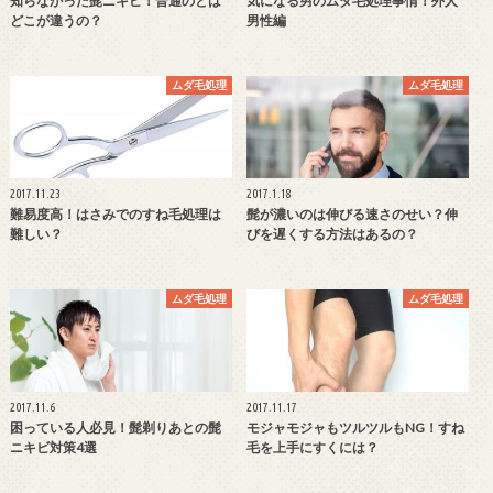
知らなかった髭ニキビ！普通のとは
気になる男のムダ毛処理事情！外人
どこが違うの？
男性編
ムダ毛処理
ムダ毛処理
2017.11.23
2017.1.18
難易度高！はさみでのすね毛処理は
髭が濃いのは伸びる速さのせい？伸
難しい？
びを遅くする方法はあるの？
ムダ毛処理
ムダ毛処理
2017.11.6
2017.11.17
困っている人必見！髭剃りあとの髭
モジャモジャもツルツルもNG！すね
ニキビ対策4選
毛を上手にすくには？