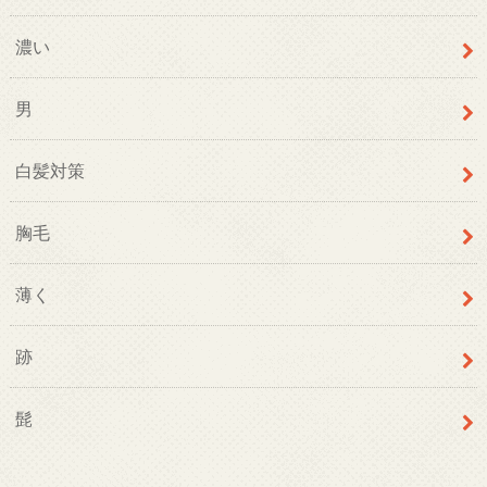
濃い
男
白髪対策
胸毛
薄く
跡
髭