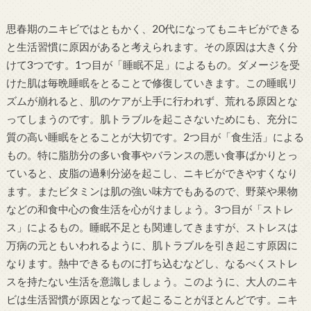
思春期のニキビではともかく、20代になってもニキビができる
と生活習慣に原因があると考えられます。その原因は大きく分
けて3つです。1つ目が「睡眠不足」によるもの。ダメージを受
けた肌は毎晩睡眠をとることで修復していきます。この睡眠リ
ズムが崩れると、肌のケアが上手に行われず、荒れる原因とな
ってしまうのです。肌トラブルを起こさないためにも、充分に
質の高い睡眠をとることが大切です。2つ目が「食生活」による
もの。特に脂肪分の多い食事やバランスの悪い食事ばかりとっ
ていると、皮脂の過剰分泌を起こし、ニキビができやすくなり
ます。またビタミンは肌の強い味方でもあるので、野菜や果物
などの和食中心の食生活を心がけましょう。3つ目が「ストレ
ス」によるもの。睡眠不足とも関連してきますが、ストレスは
万病の元ともいわれるように、肌トラブルを引き起こす原因に
なります。熱中できるものに打ち込むなどし、なるべくストレ
スを持たない生活を意識しましょう。このように、大人のニキ
ビは生活習慣が原因となって起こることがほとんどです。ニキ