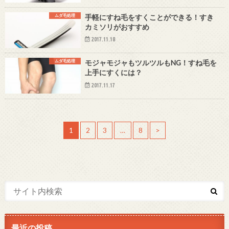
ムダ毛処理
手軽にすね毛をすくことができる！すき
カミソリがおすすめ
2017.11.18
ムダ毛処理
モジャモジャもツルツルもNG！すね毛を
上手にすくには？
2017.11.17
1
2
3
…
8
>
最近の投稿