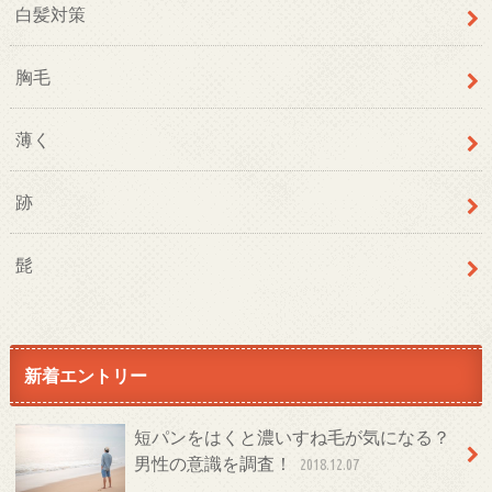
白髪対策
胸毛
薄く
跡
髭
新着エントリー
短パンをはくと濃いすね毛が気になる？
男性の意識を調査！
2018.12.07