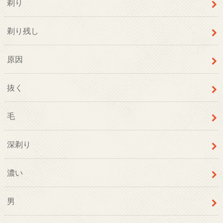
剃り
剃り残し
原因
抜く
毛
深剃り
濃い
男