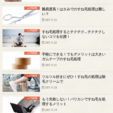
ムダ毛処理
難易度高！はさみでのすね毛処理は難し
い？
2017.11.23
ムダ毛処理
すね毛処理するとチクチク… チクチクし
ないコツを伝授！
2017.11.22
ムダ毛処理
手軽にできる！でもデメリットは大きい
ガムテープのすね毛処理
2017.11.21
ムダ毛処理
ツルツル好きにぜひ！すね毛の処理は除
毛クリームで
2017.11.20
ムダ毛処理
もう失敗しない！バリカンですね毛を処
理するメリット
2017.11.19