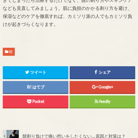
なども見直してみましょう。肌に負担のかかる剃り方を避け、
保湿などのケアを徹底すれば、カミソリ派の人でもカミソリ負
けが起きづらくなります。
髭
ツイート
シェア
はてブ
Google+
Pocket
feedly
髭剃り負けで痛い想いをしたくない… 原因と対策は？