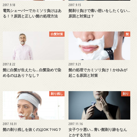
2017.9.18
2017.9.15
電気シェーバーでカミソリ負けはあ
髭剃り負けで痛い想いをしたくない…
る！？原因と正しい髭の処理方法
原因と対策は？
白髪対策
髭
2017.8.22
2017.9.21
髭に白髪が生えたら… 白髪染めで染
髭の処理でカミソリ負け！かゆみが
めるのはあり？なし？
起こる原因と対策
剃り残し
剃り
2017.10.31
2017.11.16
髭の剃り残しを抜くのはOK？NG？
女子ウケ悪い… 青い髭剃り跡をなん
とかする方法