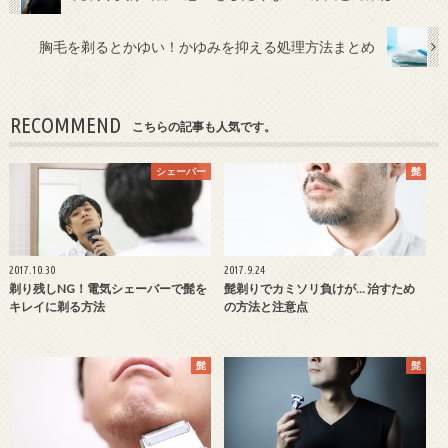
胸毛を剃るとかゆい！かゆみを抑える処理方法まとめ
RECOMMEND
こちらの記事も人気です。
シェーバー
髭
2017.10.30
2017.9.24
剃り残しNG！電気シェーバーで髭を
髭剃りでカミソリ負けが… 治すため
キレイに剃る方法
の方法と注意点
髭
髭