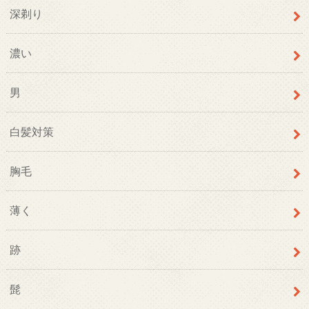
深剃り
濃い
男
白髪対策
胸毛
薄く
跡
髭