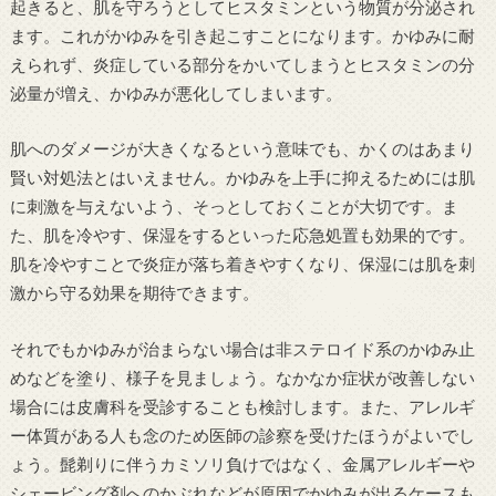
起きると、肌を守ろうとしてヒスタミンという物質が分泌され
ます。これがかゆみを引き起こすことになります。かゆみに耐
えられず、炎症している部分をかいてしまうとヒスタミンの分
泌量が増え、かゆみが悪化してしまいます。
肌へのダメージが大きくなるという意味でも、かくのはあまり
賢い対処法とはいえません。かゆみを上手に抑えるためには肌
に刺激を与えないよう、そっとしておくことが大切です。ま
た、肌を冷やす、保湿をするといった応急処置も効果的です。
肌を冷やすことで炎症が落ち着きやすくなり、保湿には肌を刺
激から守る効果を期待できます。
それでもかゆみが治まらない場合は非ステロイド系のかゆみ止
めなどを塗り、様子を見ましょう。なかなか症状が改善しない
場合には皮膚科を受診することも検討します。また、アレルギ
ー体質がある人も念のため医師の診察を受けたほうがよいでし
ょう。髭剃りに伴うカミソリ負けではなく、金属アレルギーや
シェービング剤へのかぶれなどが原因でかゆみが出るケースも