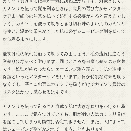
カミソリ負けする確率が一気に跳ね上がります。対策として、
カミソリを使って髭を剃るときは、道具の選び方からアフター
ケアまで細心の注意を払って処理する必要があると言えるでし
ょう。カミソリを使って剃るときは切れ味のよい刃のカミソリ
を使い、温めて柔らかくした肌に必ずシェービング剤を塗って
から剃るようにします。
最初は毛の流れに沿って剃ってみましょう。毛の流れに逆らう
逆剃りはなるべく避けます。同じところを何度も剃るのも厳禁
です。処理が終わったらシェービング剤を落とし、肌の冷却・
保湿といったアフターケアを行います。何か特別な対策を取ら
なくても、基本に忠実にカミソリを扱うだけでカミソリ負けの
リスクはかなり減らせるはずです。
カミソリを使って剃ること自体が肌に大きな負担をかける行為
です。ここまで気をつけていても、肌が弱い人はカミソリ負け
を起こしてしまう可能性は否定できません。また、人によって
はシェービング剤でかぶれてしまうこともあります。