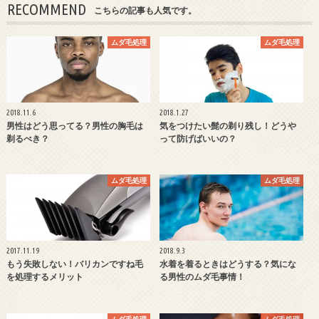
RECOMMEND
こちらの記事も人気です。
ムダ毛処理
ムダ毛処理
2018.11.6
2018.1.27
男性はどう思ってる？男性の胸毛は
気をつけたい髭の剃り残し！どうや
剃るべき？
って防げばいいの？
ムダ毛処理
ムダ毛処理
2017.11.19
2018.9.3
もう失敗しない！バリカンですね毛
水着を着るときはどうする？気にな
を処理するメリット
る男性のムダ毛事情！
ムダ毛処理
ムダ毛処理