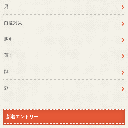
男
白髪対策
胸毛
薄く
跡
髭
新着エントリー