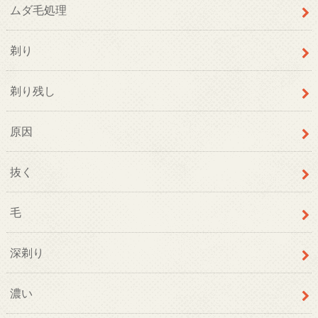
ムダ毛処理
剃り
剃り残し
原因
抜く
毛
深剃り
濃い