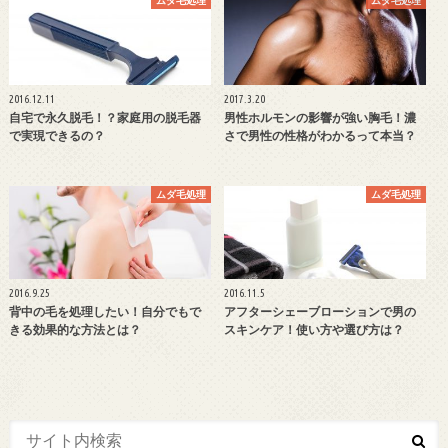
2016.12.11
2017.3.20
自宅で永久脱毛！？家庭用の脱毛器
男性ホルモンの影響が強い胸毛！濃
で実現できるの？
さで男性の性格がわかるって本当？
ムダ毛処理
ムダ毛処理
2016.9.25
2016.11.5
背中の毛を処理したい！自分でもで
アフターシェーブローションで男の
きる効果的な方法とは？
スキンケア！使い方や選び方は？